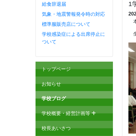
1
給食辞退届
20
気象・地震警報発令時の対応
本
標準服販売店について
生
学校感染症による出席停止に
ついて
トップページ
お知らせ
学校ブログ
学校概要・経営計画等
校長あいさつ