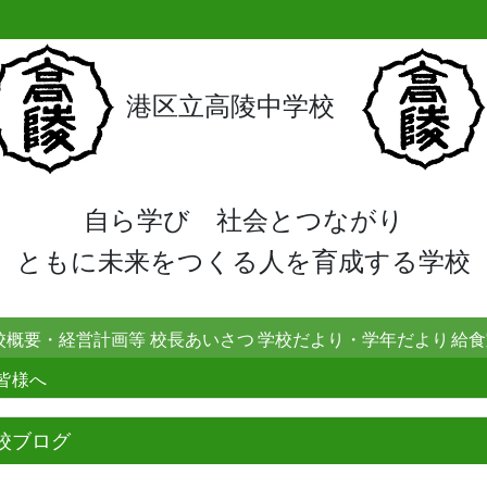
港区立高陵中学校
自ら学び 社会とつながり
ともに未来をつくる人を育成する学校
校概要・経営計画等
校長あいさつ
学校だより・学年だより
給食
皆様へ
校ブログ