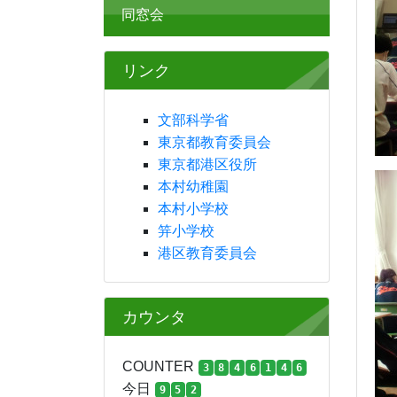
同窓会
リンク
文部科学省
東京都教育委員会
東京都港区役所
本村幼稚園
本村小学校
笄小学校
港区教育委員会
カウンタ
COUNTER
3
8
4
6
1
4
6
今日
9
5
2