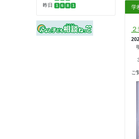
昨日
1
6
8
1
学
２
20
明
３
ご