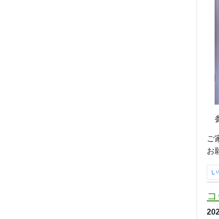
参
ご
お
い
コ
20