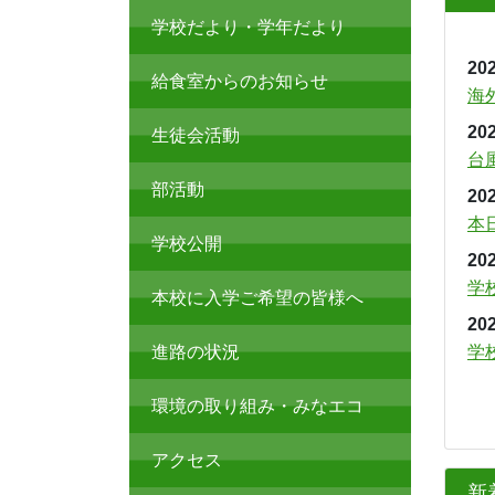
学校だより・学年だより
202
給食室からのお知らせ
海
202
生徒会活動
台
部活動
202
本
学校公開
202
学
本校に入学ご希望の皆様へ
202
進路の状況
学
環境の取り組み・みなエコ
アクセス
新