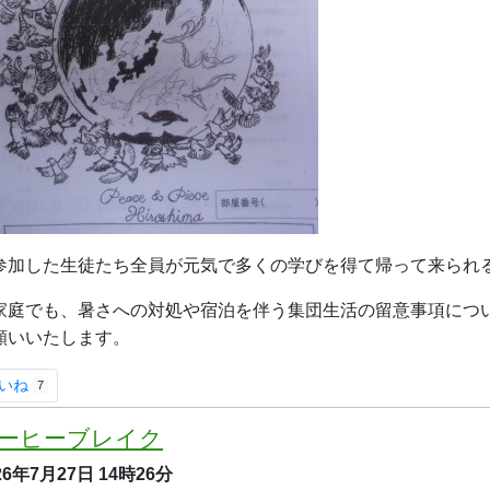
加した生徒たち全員が元気で多くの学びを得て帰って来られ
家庭でも、暑さへの対処や宿泊を伴う集団生活の留意事項につ
願いいたします。
いね
7
ーヒーブレイク
26年7月27日
14時26分