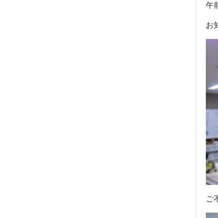
午
お
ご