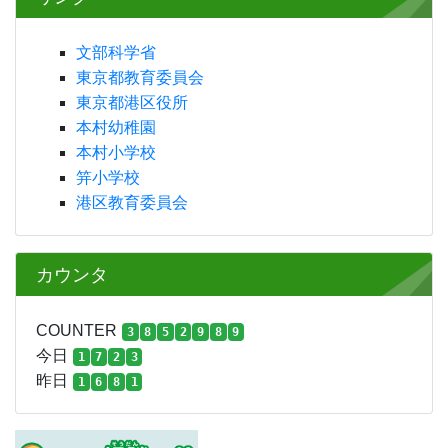
文部科学省
東京都教育委員会
東京都港区役所
本村幼稚園
本村小学校
笄小学校
港区教育委員会
カウンタ
COUNTER
3
8
5
2
9
8
9
今日
1
7
2
3
昨日
1
6
8
1