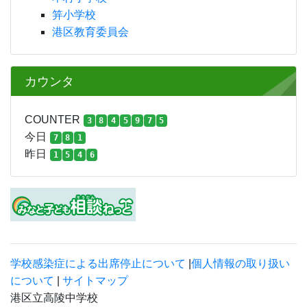
笄小学校
港区教育委員会
カウンタ
COUNTER
3
8
4
5
9
7
5
今日
7
8
1
昨日
1
5
4
6
学校感染症による出席停止について
|
個人情報の取り扱い
について
|
サイトマップ
港区立高陵中学校