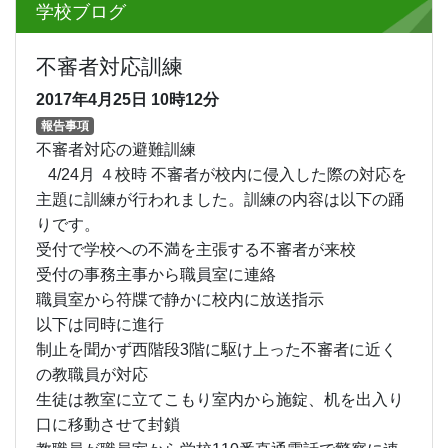
学校ブログ
不審者対応訓練
2017年4月25日
10時12分
報告事項
不審者対応の避難訓練
4/24月 ４校時 不審者が校内に侵入した際の対応を
主題に訓練が行われました。訓練の内容は以下の踊
りです。
受付で学校への不満を主張する不審者が来校
受付の事務主事から職員室に連絡
職員室から符牒で静かに校内に放送指示
以下は同時に進行
制止を聞かず西階段3階に駆け上った不審者に近く
の教職員が対応
生徒は教室に立てこもり室内から施錠、机を出入り
口に移動させて封鎖