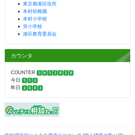
東京都港区役所
本村幼稚園
本村小学校
笄小学校
港区教育委員会
カウンタ
COUNTER
3
8
5
1
8
1
8
今日
5
5
2
昨日
1
6
8
1