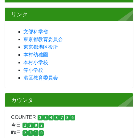
リンク
文部科学省
東京都教育委員会
東京都港区役所
本村幼稚園
本村小学校
笄小学校
港区教育委員会
カウンタ
COUNTER
3
8
4
8
7
8
6
今日
1
2
8
2
昨日
2
3
1
0