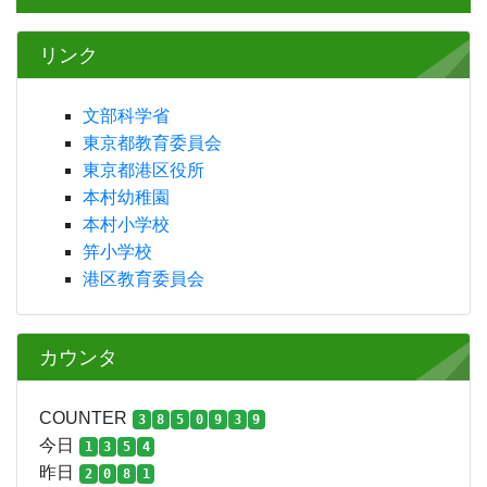
リンク
文部科学省
東京都教育委員会
東京都港区役所
本村幼稚園
本村小学校
笄小学校
港区教育委員会
カウンタ
COUNTER
3
8
5
0
9
3
9
今日
1
3
5
4
昨日
2
0
8
1