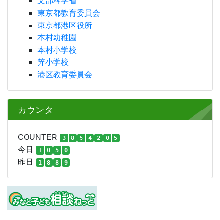
文部科学省
東京都教育委員会
東京都港区役所
本村幼稚園
本村小学校
笄小学校
港区教育委員会
カウンタ
COUNTER
3
8
5
4
2
0
5
今日
1
0
5
0
昨日
1
8
8
9