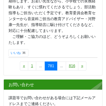
いいね
31
1年生担当の音楽科講師・本日開始
2017年5月30日
09時04分
5/30(火)から、1年生担当の音楽科講師が指導開始
です。授業の初めに副校長が生徒に紹介し、新しい
先生との出会いを心温かに受け入れてくれることを
期待します。お若い先生ながら、小学校での実務経
験もあり、すぐに慣れてくださるでしょう。部活動
指導もご担当いただく予定です。教育委員会教育セ
ンターから音楽科ご担当の教育アドバイザー・河野
康一先生が、指導助言に駆け付けてくださるなど、
対応に十分配慮してまいります。
ご理解・ご協力のほど、どうぞよろしくお願いい
たします。