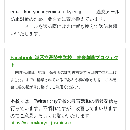
いいね
35
«
1
...
781
...
816
»
お問い合わせ
課題等でお問い合わせがある場合には下記メールア
ドレスまでご連絡ください。
email: kouryochu☆minato-tky.ed.jp 迷惑メール
防止対策のため、＠を☆に置き換えています。
メールを送る際には＠に置き換えて送信お願
いいたします。
Facebook 港区立高陵中学校 未来創造プロジェク