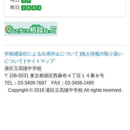
本村幼稚園
本村小学校
笄小学校
港区教育委員会
カウンタ
COUNTER
3
8
4
9
6
2
2
今日
3
7
昨日
2
0
8
1
学校感染症による出席停止について
|
個人情報の取り扱い
について
|
サイトマップ