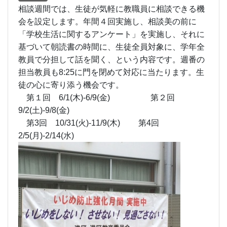
もっと見る
学校ブログ
相談週間の機会があります
2017年6月1日
15時17分
連絡事項
相談週間では、生徒が気軽に教職員に相談できる機
会を設定します。年間４回実施し、相談美の前に
「学校生活に関するアンケート」を実施し、それに
基づいて朝読書の時間に、生徒全員対象に、学年全
教員で分担して話を聞く、という内容です。週番の
担当教員も8:25に門を閉めて対応に当たります。生
徒の心に寄り添う機会です。
第１回 6/1(木)-6/9(金) 第２回