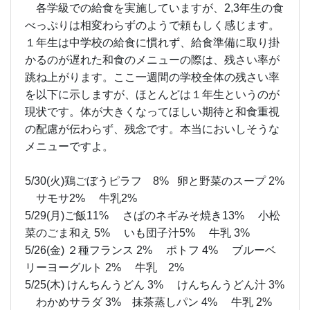
現在２年生がランチルーム給食を実施しています
が、今週に入って休止しております。
ランチルーム北側にはトップライトがあり、明るい
採光が設計されていますが、屋上部分に虫の発生が
認められました。虫の大きさが微小なため、接続部
分からの侵入を防げない窓の構造です。駆除を依頼
してさっそく対応を図りましたが、駆除作業までの
間、念のため、ランチルーム給食を一時的に休止し
ました。どうぞご了承ください。
各学級での給食を実施していますが、2,3年生の食
べっぷりは相変わらずのようで頼もしく感じます。
１年生は中学校の給食に慣れず、給食準備に取り掛
かるのが遅れた和食のメニューの際は、残さい率が
跳ね上がります。ここ一週間の学校全体の残さい率
を以下に示しますが、ほとんどは１年生というのが
現状です。体が大きくなってほしい期待と和食重視
の配慮が伝わらず、残念です。本当においしそうな
メニューですよ。