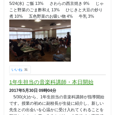
5/30(火)鶏ごぼうピラフ 8% 卵と野菜のスープ 2%
サモサ2% 牛乳2%
5/29(月)ご飯11% さばのネギみそ焼き13% 小松
菜のごま和え 5% いも団子汁5% 牛乳 3%
5/26(金) ２種フランス 2% ポトフ 4% ブルーベ
リーヨーグルト 2% 牛乳 2%
5/25(木) けんちんうどん 3% けんちんうどん汁 3%
わかめサラダ 3% 抹茶蒸しパン 4% 牛乳 2%
5/24(水) ご飯 13% さわらの西京焼き 9% じゃ
こと野菜のごま酢和え 13% ひじきと大豆の炒り
煮 10% 五色野菜のお吸い物 4% 牛乳 3%