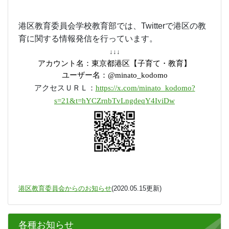
ト
同窓会組織、地域、保護者の絆を再構築する目的で立ち上げ
ました。すでに構築されているであろう横の繋がりを、この機
会に縦の繋がりに繋げてご利用ください。
本校
では、
Twitter
でも学校の教育活動の情報発信を
行っています。不慣れですが、改善してまいります
のでご意見よろしくお願いいたします。
https://x.com/koryo_jhsminato
港区教育委員会学校教育部
では、
Twitter
で港区の教
育に関する情報発信を行っています。
↓↓↓
アカウント名：東京都港区【子育て・教育】
ユーザー名：
@minato_kodomo
アクセスＵＲＬ：
https://x.com/minato_kodomo?
s=21&t=hYCZrnbTvLngdeqY4IviDw