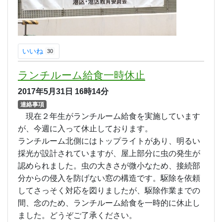
9/2(土)-9/8(金)
第3回 10/31(火)-11/9(木) 第4回
2/5(月)-2/14(水)
いいね
30
ランチルーム給食一時休止
2017年5月31日
16時14分
連絡事項