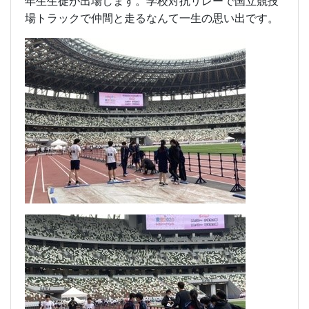
もっと見る
学校ブログ
MINATO東京2020レガシーイベントへ
2023年3月21日
10時06分
MINATO東京2020レガシーイベントに本校代表2.3
年生生徒が出場します。学校対抗リレーで国立競技
場トラックで仲間と走るなんて一生の思い出です。