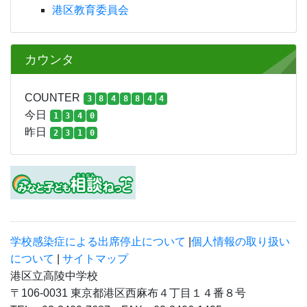
リンク
文部科学省
東京都教育委員会
東京都港区役所
本村幼稚園
本村小学校
笄小学校
港区教育委員会
カウンタ
COUNTER
3
8
4
8
8
4
4
今日
1
3
4
0
昨日
2
3
1
0