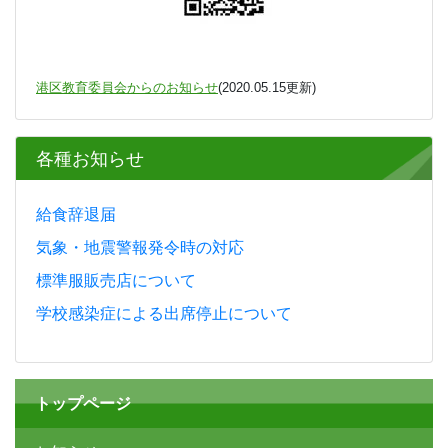
港区教育委員会学校教育部
では、
Twitter
で港区の教
育に関する情報発信を行っています。
↓↓↓
アカウント名：東京都港区【子育て・教育】
ユーザー名：
@minato_kodomo
アクセスＵＲＬ：
https://x.com/minato_kodomo?
s=21&t=hYCZrnbTvLngdeqY4IviDw
港区教育委員会からのお知らせ
(2020.05.15更新)
各種お知らせ