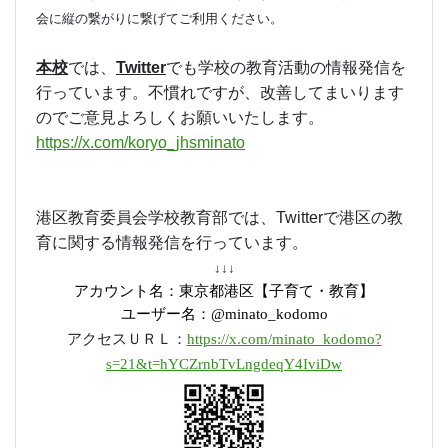
防止対策のため、＠を☆に置き換えています。
メールを送る際には＠に置き換えて送信お願
いいたします。
Facebook 港区立高陵中学校 未来創造プロジェク
ト
同窓会組織、地域、保護者の絆を再構築する目的で立ち上げ
ました。すでに構築されているであろう横の繋がりを、この機
会に縦の繋がりに繋げてご利用ください。
本校
では、
Twitter
でも学校の教育活動の情報発信を
行っています。不慣れですが、改善してまいります
のでご意見よろしくお願いいたします。
https://x.com/koryo_jhsminato