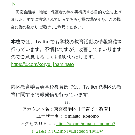
ト
同窓会組織、地域、保護者の絆を再構築する目的で立ち上げ
ました。すでに構築されているであろう横の繋がりを、この機
会に縦の繋がりに繋げてご利用ください。
本校
では、
Twitter
でも学校の教育活動の情報発信を
行っています。不慣れですが、改善してまいります
のでご意見よろしくお願いいたします。
https://x.com/koryo_jhsminato
港区教育委員会学校教育部
では、
Twitter
で港区の教
育に関する情報発信を行っています。
↓↓↓
アカウント名：東京都港区【子育て・教育】
ユーザー名：
@minato_kodomo
アクセスＵＲＬ：
https://x.com/minato_kodomo?
s=21&t=hYCZrnbTvLngdeqY4IviDw