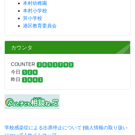
本村幼稚園
本村小学校
笄小学校
港区教育委員会
カウンタ
COUNTER
3
8
5
1
7
9
2
今日
5
2
6
昨日
1
6
8
1
学校感染症による出席停止について
|
個人情報の取り扱い