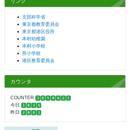
リンク
文部科学省
東京都教育委員会
東京都港区役所
本村幼稚園
本村小学校
笄小学校
港区教育委員会
カウンタ
COUNTER
3
8
5
0
6
2
1
今日
1
0
3
6
昨日
2
0
8
1