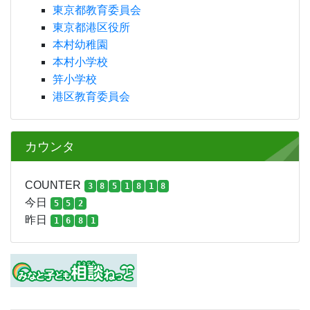
東京都教育委員会
東京都港区役所
本村幼稚園
本村小学校
笄小学校
港区教育委員会
カウンタ
COUNTER
3
8
5
1
8
1
8
今日
5
5
2
昨日
1
6
8
1