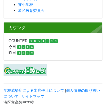
笄小学校
港区教育委員会
カウンタ
COUNTER
3
8
5
4
6
9
9
今日
1
5
4
4
昨日
1
8
8
9
学校感染症による出席停止について
|
個人情報の取り扱い
について
|
サイトマップ
港区立高陵中学校