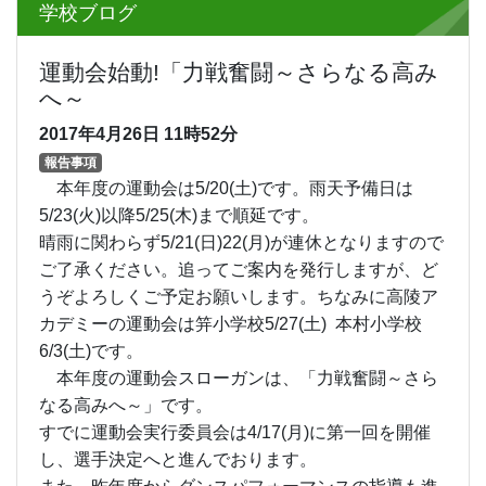
学校ブログ
運動会始動!「力戦奮闘～さらなる高み
へ～
2017年4月26日
11時52分
報告事項
本年度の運動会は5/20(土)です。雨天予備日は
5/23(火)以降5/25(木)まで順延です。
晴雨に関わらず5/21(日)22(月)が連休となりますので
ご了承ください。追ってご案内を発行しますが、ど
うぞよろしくご予定お願いします。ちなみに高陵ア
カデミーの運動会は笄小学校5/27(土) 本村小学校
6/3(土)です。
本年度の運動会スローガンは、「力戦奮闘～さら
なる高みへ～」です。
すでに運動会実行委員会は4/17(月)に第一回を開催
し、選手決定へと進んでおります。