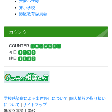
本村小学校
笄小学校
港区教育委員会
カウンタ
COUNTER
3
8
5
4
6
1
1
今日
1
4
5
6
昨日
1
8
8
9
学校感染症による出席停止について
|
個人情報の取り扱い
について
|
サイトマップ
港区立高陵中学校