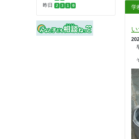
昨日
2
3
1
0
学
い
20
早
そ