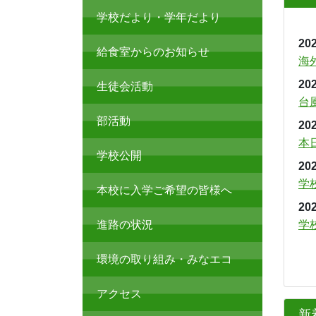
学校だより・学年だより
202
給食室からのお知らせ
海
202
生徒会活動
台
部活動
202
本
学校公開
202
学
本校に入学ご希望の皆様へ
202
進路の状況
学
環境の取り組み・みなエコ
アクセス
新