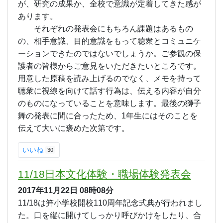
が、研究の成果か、全校で意識が定着してきた感が
あります。
それぞれの発表会にもちろん課題はあるもの
の、相手意識、目的意識をもって聴衆とコミュニケ
ーションできたのではないでしょうか。ご参観の保
護者の皆様からご意見をいただきたいところです。
用意した原稿を読み上げるのでなく、メモを持って
聴衆に視線を向けて話す行為は、伝える内容が自分
のものになっていることを意味します。最後の獅子
舞の発表に間に合ったため、1年生にはそのことを
伝えて大いに褒めた次第です。
いいね
30
11/18日本文化体験・職場体験発表会
2017年11月22日
08時08分
11/18は笄小学校開校110周年記念式典が行われまし
た。口を縦に開けてしっかり呼びかけをしたり、合