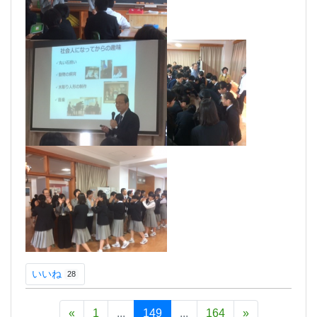
いいね
28
«
1
...
149
...
164
»