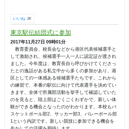
いいね
28
東京駅伝結団式に参加
2017年11月27日
09時01分
教育委員会、校長会などから港区代表候補選手と
して激励され、候補選手一人一人に認定証が渡され
ました。今年度は、教育長自ら呼びかけてくださっ
たとの逸話がある私立中から多くの参加があり、港
区としての一体感ある候補選手たちです。これから
の練習で、本番の駅伝に向けて代表選手を決めてい
きます。全体で所属部活動を挙手して確認していた
のを見ると、陸上部はごくごくわずかで、新しい体
験ができる機会となったのがわかります。本校もバ
スケットボール部2、サッカー部3、バレーボール部
1という内訳です。新しい競技に参加できる機会を
生かしての活躍を期待します。