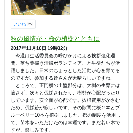
いいね
25
秋の風情が・桜の植樹とともに
2017年11月10日
19時32分
今週は生活委員会の呼びかけによる挨拶強化週
間、落ち葉掃き清掃ボランティア、と生徒たちが活
躍しました。日常のちょっとした活動が心を育てる
のですが、参加する皆さんが素晴らしいですね。
ところで、正門横の土塁部分は、大樹の生育には
適さず、次々と伐採されたり、樹勢が心配だったり
しています。安全面が心配です。抜根費用がかさむ
ため、伐採跡が寂しいです。その隙間に桜２本とブ
ルーベリー10本を植樹しました。都の制度を活用し
て、苗木をいただけたのは幸運です。まだ若い木で
すが、楽しみです。